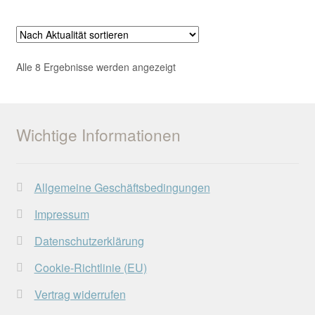
mehrere
werden
Varianten
auf.
Die
Nach
Alle 8 Ergebnisse werden angezeigt
Optionen
Aktualität
können
sortiert
auf
der
Wichtige Informationen
Produktseite
gewählt
werden
Allgemeine Geschäftsbedingungen
Impressum
Datenschutzerklärung
Cookie-Richtlinie (EU)
Vertrag widerrufen