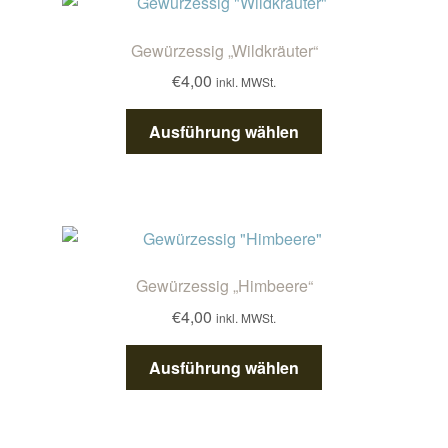
auf.
Die
Gewürzessig „Wildkräuter“
Optionen
€
4,00
inkl. MWSt.
können
auf
Dieses
Ausführung wählen
der
Produkt
Produktseite
weist
gewählt
mehrere
werden
Varianten
auf.
Die
Gewürzessig „Himbeere“
Optionen
€
4,00
inkl. MWSt.
können
auf
Dieses
Ausführung wählen
der
Produkt
Produktseite
weist
gewählt
mehrere
werden