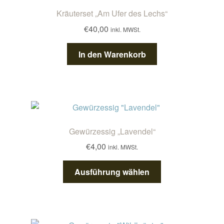
Die
Kräuterset „Am Ufer des Lechs“
Optionen
€
40,00
inkl. MWSt.
können
auf
In den Warenkorb
der
Produktseite
gewählt
werden
Gewürzessig „Lavendel“
€
4,00
inkl. MWSt.
Dieses
Ausführung wählen
Produkt
weist
mehrere
Varianten