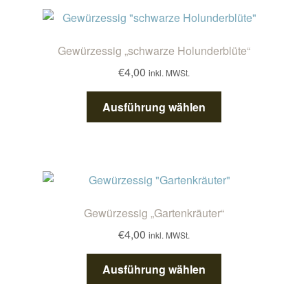
Varianten
auf.
Die
Gewürzessig „schwarze Holunderblüte“
Optionen
€
4,00
inkl. MWSt.
können
auf
Dieses
Ausführung wählen
der
Produkt
Produktseite
weist
gewählt
mehrere
werden
Varianten
auf.
Die
Gewürzessig „Gartenkräuter“
Optionen
€
4,00
inkl. MWSt.
können
auf
Dieses
Ausführung wählen
der
Produkt
Produktseite
weist
gewählt