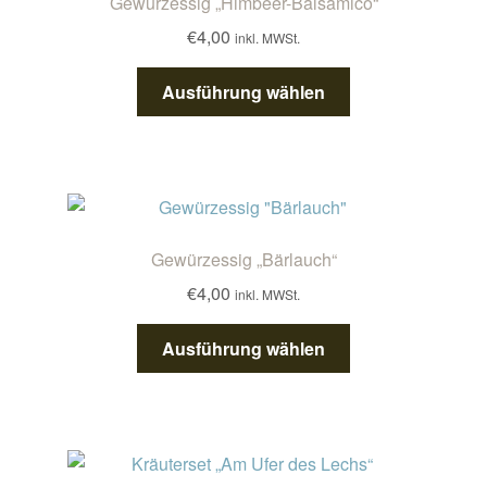
Kontakt/Anfahrt
Gewürzessig „Himbeer-Balsamico“
€
4,00
inkl. MWSt.
Dieses
Ausführung wählen
Produkt
weist
mehrere
Varianten
auf.
Die
Gewürzessig „Bärlauch“
Optionen
€
4,00
inkl. MWSt.
können
auf
Dieses
Ausführung wählen
der
Produkt
Produktseite
weist
gewählt
mehrere
werden
Varianten
auf.