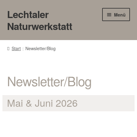
Lechtaler
Zur
Zum
Menü
Navigation
Inhalt
Naturwerkstatt
springen
springen
HOME
Start
Newsletter/Blog
BLOG
Touren/Workshops
Newsletter/Blog
Märkte
Mai & Juni 2026
Gewerbe
SHOP