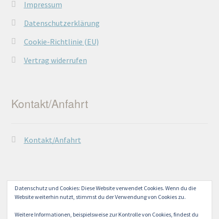
Impressum
Datenschutzerklärung
Cookie-Richtlinie (EU)
Vertrag widerrufen
Kontakt/Anfahrt
Kontakt/Anfahrt
Datenschutz und Cookies: Diese Website verwendet Cookies. Wenn du die
Website weiterhin nutzt, stimmst du der Verwendung von Cookies zu.
© Lechtaler Naturwerkstatt 2026
Datenschutzerklärung
Erstellt mit WooCommerce
.
Weitere Informationen, beispielsweise zur Kontrolle von Cookies, findest du