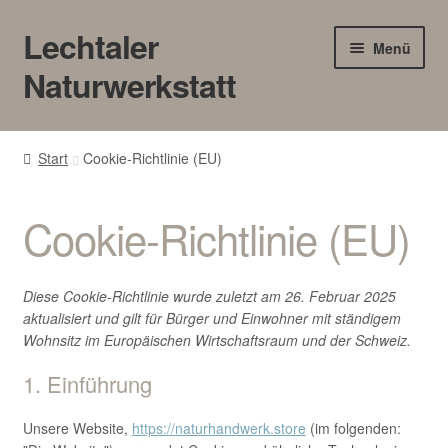
Lechtaler
Zur
Zum
Menü
Navigation
Inhalt
Naturwerkstatt
springen
springen
HOME
Start
Cookie-Richtlinie (EU)
BLOG
Cookie-Richtlinie (EU)
Touren/Workshops
Märkte
Diese Cookie-Richtlinie wurde zuletzt am 26. Februar 2025
aktualisiert und gilt für Bürger und Einwohner mit ständigem
Wohnsitz im Europäischen Wirtschaftsraum und der Schweiz.
Gewerbe
1. Einführung
Unter
SHOP
öffnen
Unsere Website,
https://naturhandwerk.store
(im folgenden: