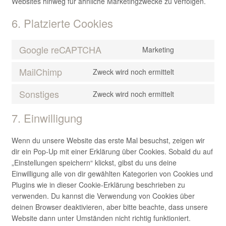
Websites hinweg für ähnliche Marketingzwecke zu verfolgen.
6. Platzierte Cookies
Google reCAPTCHA
Marketing
Consent
to
MailChimp
Zweck wird noch ermittelt
service
Consent
google-
to
Sonstiges
Zweck wird noch ermittelt
recaptcha
service
Consent
mailchimp
to
7. Einwilligung
service
sonstiges
Wenn du unsere Website das erste Mal besuchst, zeigen wir
dir ein Pop-Up mit einer Erklärung über Cookies. Sobald du auf
„Einstellungen speichern“ klickst, gibst du uns deine
Einwilligung alle von dir gewählten Kategorien von Cookies und
Plugins wie in dieser Cookie-Erklärung beschrieben zu
verwenden. Du kannst die Verwendung von Cookies über
deinen Browser deaktivieren, aber bitte beachte, dass unsere
Website dann unter Umständen nicht richtig funktioniert.