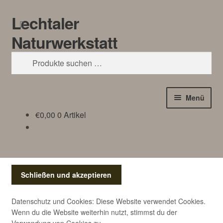
Lechtaler
Zur
Zum
Suchen
Navigation
Inhalt
Naturwerkstatt
springen
springen
Suchen
nach:
Menü
€
0,00
0 Artikel
HOME
BLOG
Touren/Workshops
Märkte
Datenschutz und Cookies: Diese Website verwendet Cookies.
Wenn du die Website weiterhin nutzt, stimmst du der