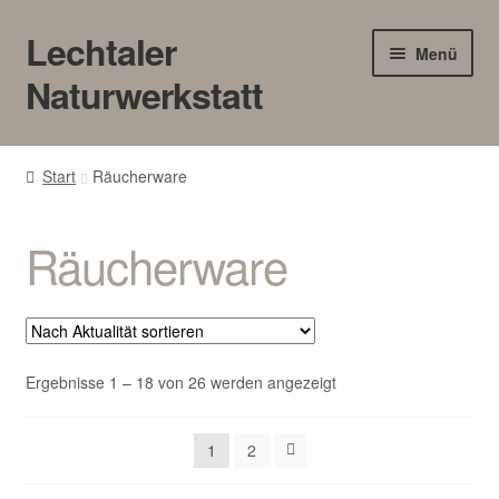
Lechtaler
Zur
Zum
Menü
Navigation
Inhalt
Naturwerkstatt
springen
springen
HOME
Start
Räucherware
BLOG
Räucherware
Touren/Workshops
Märkte
Gewerbe
Nach
Ergebnisse 1 – 18 von 26 werden angezeigt
Aktualität
sortiert
Unter
SHOP
1
2
öffnen