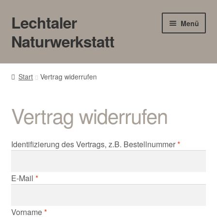
Lechtaler
Zur
Zum
Menü
Navigation
Inhalt
Naturwerkstatt
springen
springen
HOME
Start
Vertrag widerrufen
BLOG
Vertrag widerrufen
Touren/Workshops
Märkte
Identifizierung des Vertrags, z.B. Bestellnummer
*
Gewerbe
E-Mail
*
Unter
SHOP
öffnen
E
Vorname
*