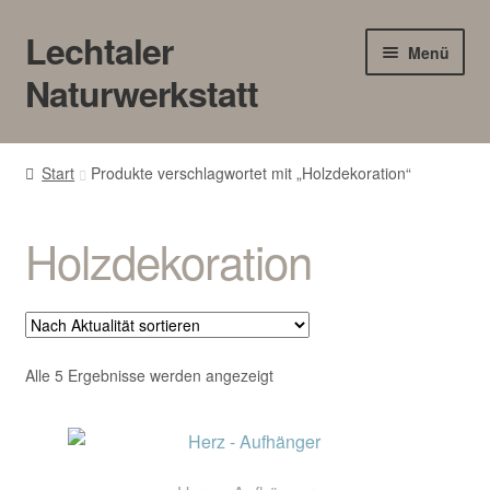
Lechtaler
Zur
Zum
Menü
Navigation
Inhalt
Naturwerkstatt
springen
springen
HOME
Start
Produkte verschlagwortet mit „Holzdekoration“
BLOG
Holzdekoration
Touren/Workshops
Märkte
Gewerbe
Nach
Alle 5 Ergebnisse werden angezeigt
Aktualität
sortiert
Unter
SHOP
öffnen