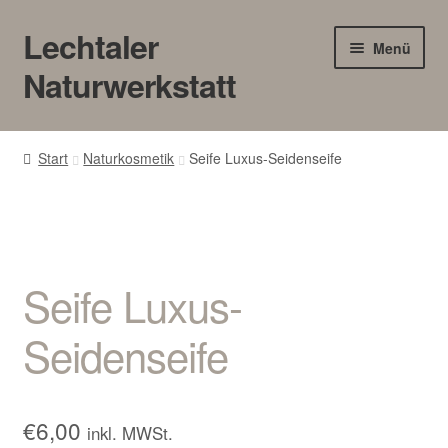
Lechtaler
Zur
Zum
Menü
Navigation
Inhalt
Naturwerkstatt
springen
springen
HOME
Start
Naturkosmetik
Seife Luxus-Seidenseife
BLOG
Touren/Workshops
Seife Luxus-
Märkte
Seidenseife
Gewerbe
Unter
SHOP
öffnen
€
6,00
inkl. MWSt.