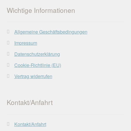
Optionen
Wichtige Informationen
können
auf
der
Allgemeine Geschäftsbedingungen
Produktseite
gewählt
Impressum
werden
Datenschutzerklärung
Cookie-Richtlinie (EU)
Vertrag widerrufen
Kontakt/Anfahrt
Kontakt/Anfahrt