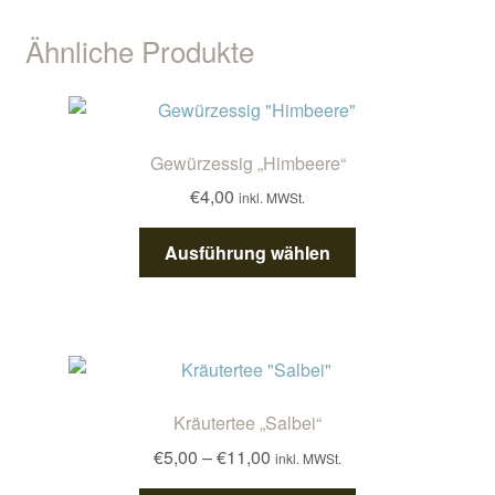
Ähnliche Produkte
Gewürzessig „Himbeere“
€
4,00
inkl. MWSt.
Dieses
Ausführung wählen
Produkt
weist
mehrere
Varianten
auf.
Die
Kräutertee „Salbei“
Optionen
Preisspanne:
€
5,00
–
€
11,00
inkl. MWSt.
können
€5,00
auf