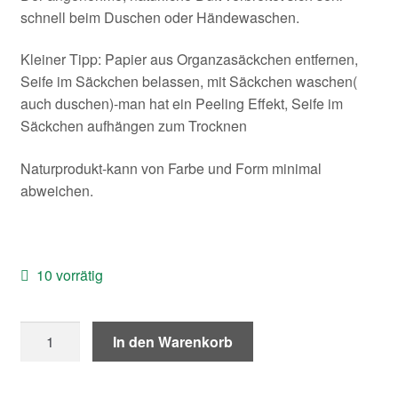
Kontakt/Anfahrt
schnell beim Duschen oder Händewaschen.
Kleiner Tipp: Papier aus Organzasäckchen entfernen,
Seife im Säckchen belassen, mit Säckchen waschen(
auch duschen)-man hat ein Peeling Effekt, Seife im
Säckchen aufhängen zum Trocknen
Naturprodukt-kann von Farbe und Form minimal
abweichen.
10 vorrätig
Seife
In den Warenkorb
Mohn&Kräuter
Menge