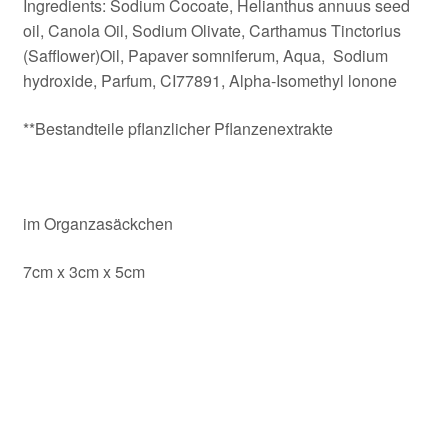
Ingredients: Sodium Cocoate, Helianthus annuus seed
oil, Canola Oil, Sodium Olivate, Carthamus Tinctorius
(Safflower)Oil, Papaver somniferum, Aqua, Sodium
hydroxide, Parfum, CI77891, Alpha-Isomethyl lonone
**Bestandteile pflanzlicher Pflanzenextrakte
im Organzasäckchen
7cm x 3cm x 5cm