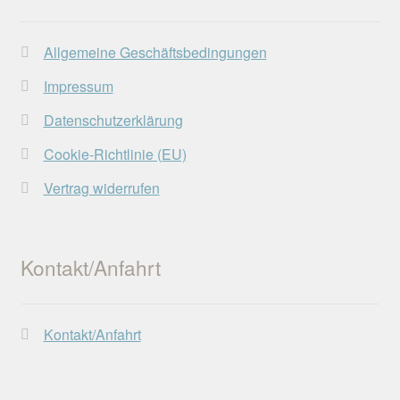
auf
der
Allgemeine Geschäftsbedingungen
Produktseite
gewählt
Impressum
werden
Datenschutzerklärung
Cookie-Richtlinie (EU)
Vertrag widerrufen
Kontakt/Anfahrt
Kontakt/Anfahrt