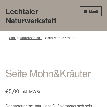
Lechtaler
Zur
Zum
Menü
Navigation
Inhalt
Naturwerkstatt
springen
springen
HOME
Start
Naturkosmetik
Seife Mohn&Kräuter
BLOG
Touren/Workshops
Seife Mohn&Kräuter
Märkte
Gewerbe
€
5,00
inkl. MWSt.
Unter
SHOP
öffnen
Der angenehme, natürliche Duft verbreitet sich sehr