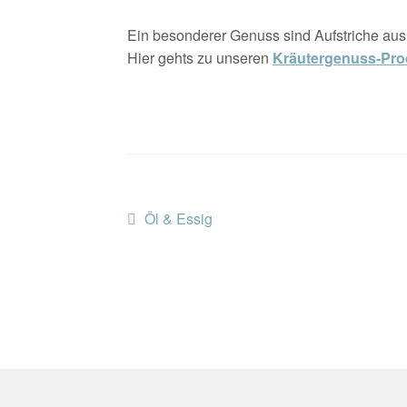
Ein besonderer Genuss sind Aufstriche au
Hier gehts zu unseren
Kräutergenuss-Pro
Beitragsnavigation
Vorheriger
Öl & Essig
Beitrag: