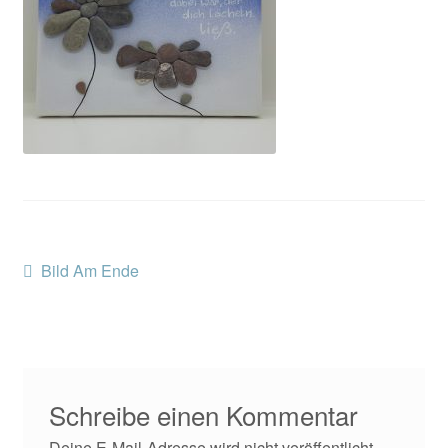
Kontakt/Anfahrt
Beitragsnavigation
Vorheriger
Bild Am Ende
Beitrag:
Schreibe einen Kommentar
Deine E-Mail-Adresse wird nicht veröffentlicht.