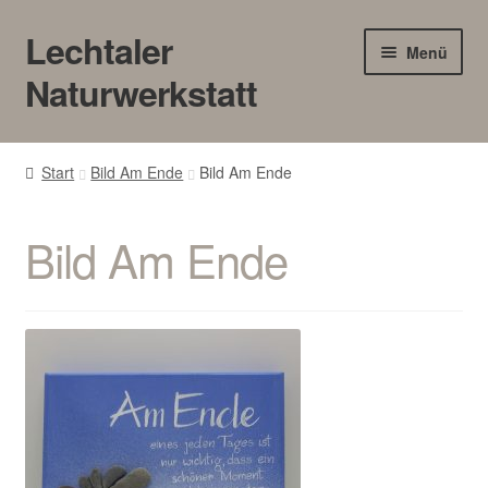
Lechtaler
Zur
Zum
Menü
Navigation
Inhalt
Naturwerkstatt
springen
springen
HOME
Start
Bild Am Ende
Bild Am Ende
BLOG
Bild Am Ende
Touren/Workshops
Märkte
Gewerbe
Unter
SHOP
öffnen