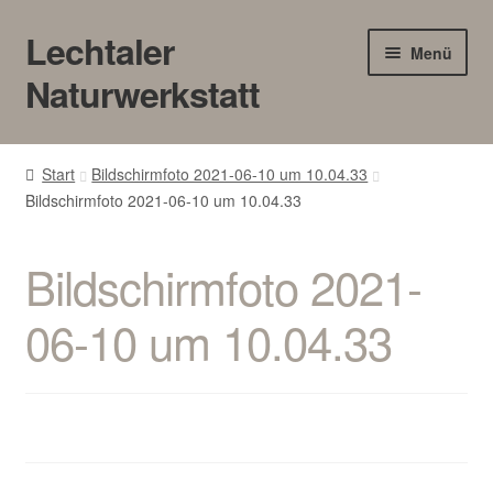
Lechtaler
Zur
Zum
Menü
Navigation
Inhalt
Naturwerkstatt
springen
springen
HOME
Start
Bildschirmfoto 2021-06-10 um 10.04.33
Bildschirmfoto 2021-06-10 um 10.04.33
BLOG
Touren/Workshops
Bildschirmfoto 2021-
Märkte
06-10 um 10.04.33
Gewerbe
Unter
SHOP
öffnen