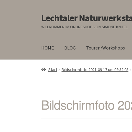
Lechtaler Naturwerksta
Zur
Zum
Navigation
Inhalt
WILLKOMMEN IM ONLINESHOP VON SIMONE KNITEL
springen
springen
HOME
BLOG
Touren/Workshops
Start
Bildschirmfoto 2021-09-17 um 09.32.03
Bildschirmfoto 2