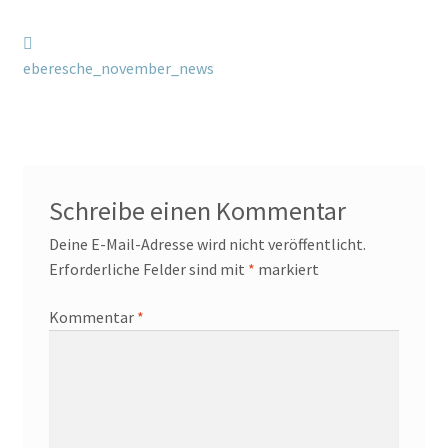
Kontakt/Anfahrt
Beitragsnavigation
Vorheriger
Beitrag:
eberesche_november_news
Schreibe einen Kommentar
Deine E-Mail-Adresse wird nicht veröffentlicht.
Erforderliche Felder sind mit
*
markiert
Kommentar
*