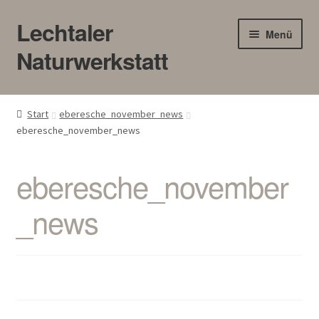
Lechtaler
Zur
Zum
Menü
Navigation
Inhalt
Naturwerkstatt
springen
springen
HOME
Start
eberesche_november_news
eberesche_november_news
BLOG
Touren/Workshops
eberesche_november
_news
Märkte
Gewerbe
Unter
SHOP
öffnen