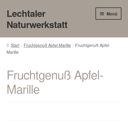
Lechtaler
Zur
Zum
Menü
Navigation
Inhalt
Naturwerkstatt
springen
springen
HOME
Start
Fruchtgenuß Apfel-Marille
Fruchtgenuß Apfel-
Marille
BLOG
Touren/Workshops
Fruchtgenuß Apfel-
Märkte
Marille
Gewerbe
Unter
SHOP
öffnen