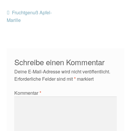
Kontakt/Anfahrt
Beitragsnavigation
Vorheriger
Fruchtgenuß Apfel-
Beitrag:
Marille
Schreibe einen Kommentar
Deine E-Mail-Adresse wird nicht veröffentlicht.
Erforderliche Felder sind mit
*
markiert
Kommentar
*