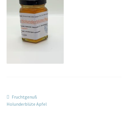
Beitragsnavigation
Vorheriger
Fruchtgenuß
Beitrag:
Holunderblüte Apfel