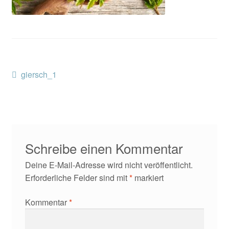
Kontakt/Anfahrt
Beitragsnavigation
Vorheriger
giersch_1
Beitrag:
Schreibe einen Kommentar
Deine E-Mail-Adresse wird nicht veröffentlicht.
Erforderliche Felder sind mit
*
markiert
Kommentar
*