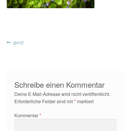
Kontakt/Anfahrt
Beitragsnavigation
Vorheriger
gun2
Beitrag:
Schreibe einen Kommentar
Deine E-Mail-Adresse wird nicht veröffentlicht.
Erforderliche Felder sind mit
*
markiert
Kommentar
*