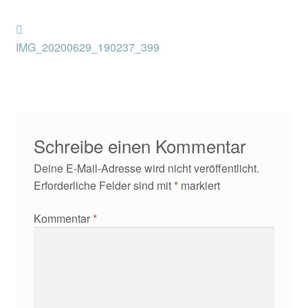
Kontakt/Anfahrt
Beitragsnavigation
Vorheriger
Beitrag:
IMG_20200629_190237_399
Schreibe einen Kommentar
Deine E-Mail-Adresse wird nicht veröffentlicht.
Erforderliche Felder sind mit
*
markiert
Kommentar
*