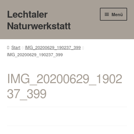
Lechtaler
Zur
Zum
Menü
Navigation
Inhalt
Naturwerkstatt
springen
springen
HOME
Start
IMG_20200629_190237_399
IMG_20200629_190237_399
BLOG
Touren/Workshops
IMG_20200629_1902
Märkte
37_399
Gewerbe
Unter
SHOP
öffnen