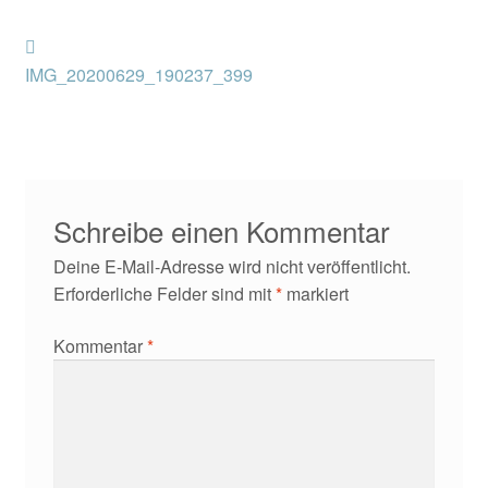
Kontakt/Anfahrt
Beitragsnavigation
Vorheriger
Beitrag:
IMG_20200629_190237_399
Schreibe einen Kommentar
Deine E-Mail-Adresse wird nicht veröffentlicht.
Erforderliche Felder sind mit
*
markiert
Kommentar
*