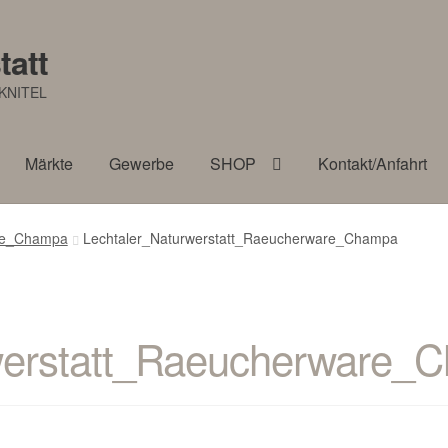
tatt
KNITEL
Märkte
Gewerbe
SHOP
Kontakt/Anfahrt
are_Champa
Lechtaler_Naturwerstatt_Raeucherware_Champa
werstatt_Raeucherware_