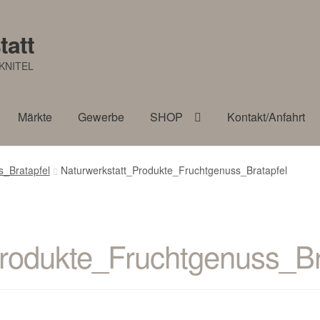
tatt
KNITEL
Märkte
Gewerbe
SHOP
Kontakt/Anfahrt
s_Bratapfel
Naturwerkstatt_Produkte_Fruchtgenuss_Bratapfel
rodukte_Fruchtgenuss_Br