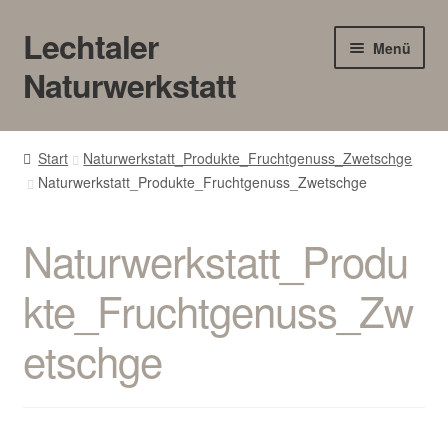
Lechtaler
Zur
Zum
Menü
Navigation
Inhalt
Naturwerkstatt
springen
springen
HOME
Start
Naturwerkstatt_Produkte_Fruchtgenuss_Zwetschge
Naturwerkstatt_Produkte_Fruchtgenuss_Zwetschge
BLOG
Touren/Workshops
Naturwerkstatt_Produ
Märkte
kte_Fruchtgenuss_Zw
etschge
Gewerbe
Unter
SHOP
öffnen