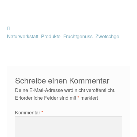
Kontakt/Anfahrt
Beitragsnavigation
Vorheriger
Beitrag:
Naturwerkstatt_Produkte_Fruchtgenuss_Zwetschge
Schreibe einen Kommentar
Deine E-Mail-Adresse wird nicht veröffentlicht.
Erforderliche Felder sind mit
*
markiert
Kommentar
*