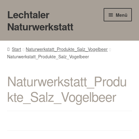
Lechtaler
Zur
Zum
Menü
Navigation
Inhalt
Naturwerkstatt
springen
springen
HOME
Start
Naturwerkstatt_Produkte_Salz_Vogelbeer
Naturwerkstatt_Produkte_Salz_Vogelbeer
BLOG
Touren/Workshops
Naturwerkstatt_Produ
Märkte
kte_Salz_Vogelbeer
Gewerbe
Unter
SHOP
öffnen