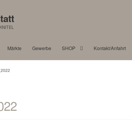
tatt
KNITEL
Märkte
Gewerbe
SHOP
Kontakt/Anfahrt
_2022
022