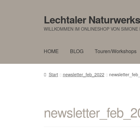
Lechtaler Naturwerks
Zur
Zum
Navigation
Inhalt
WILLKOMMEN IM ONLINESHOP VON SIMONE 
springen
springen
HOME
BLOG
Touren/Workshops
Start
newsletter_feb_2022
newsletter_feb
newsletter_feb_2