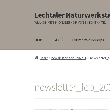
Lechtaler Naturwerksta
Zur
Zum
Navigation
Inhalt
WILLKOMMEN IM ONLINESHOP VON SIMONE KNITEL
springen
springen
HOME
BLOG
Touren/Workshops
Start
newsletter_feb_2022_4
newsletter_
newsletter_feb_20