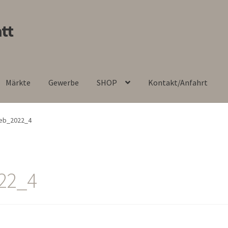
tt
Märkte
Gewerbe
SHOP
Kontakt/Anfahrt
feb_2022_4
22_4