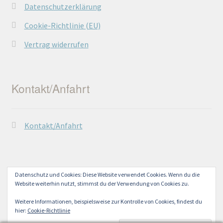
Datenschutzerklärung
Cookie-Richtlinie (EU)
Vertrag widerrufen
Kontakt/Anfahrt
Kontakt/Anfahrt
Datenschutz und Cookies: Diese Website verwendet Cookies. Wenn du die
Website weiterhin nutzt, stimmst du der Verwendung von Cookies zu.
© Lechtaler Naturwerkstatt 2026
Datenschutzerklärung
Erstellt mit WooCommerce
.
Weitere Informationen, beispielsweise zur Kontrolle von Cookies, findest du
hier:
Cookie-Richtlinie