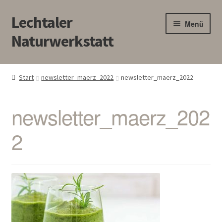
Lechtaler
Zur
Zum
Menü
Navigation
Inhalt
Naturwerkstatt
springen
springen
HOME
Start
newsletter_maerz_2022
newsletter_maerz_2022
BLOG
newsletter_maerz_202
Touren/Workshops
2
Märkte
Gewerbe
Unter
SHOP
öffnen
Kontakt/Anfahrt