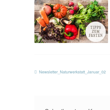
Beitragsnavigation
Vorheriger
Newsletter_Naturwerkstatt_Januar_02
Beitrag: