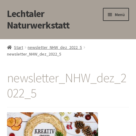
Lechtaler
Zur
Zum
Menü
Navigation
Inhalt
Naturwerkstatt
springen
springen
HOME
Start
newsletter_NHW_dez_2022_5
newsletter_NHW_dez_2022_5
BLOG
Touren/Workshops
newsletter_NHW_dez_2
Märkte
022_5
Gewerbe
Unterm
SHOP
öffnen
Kontakt/Anfahrt