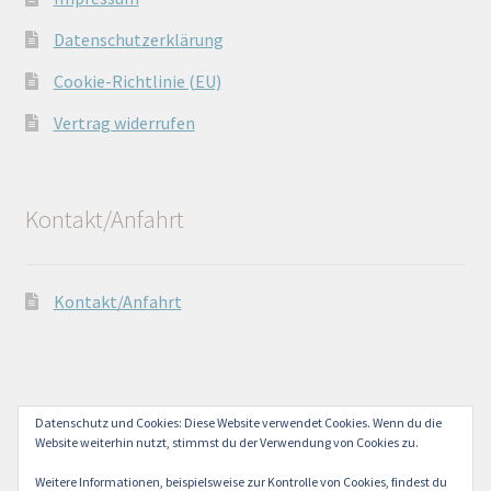
Datenschutzerklärung
Cookie-Richtlinie (EU)
Vertrag widerrufen
Kontakt/Anfahrt
Kontakt/Anfahrt
Datenschutz und Cookies: Diese Website verwendet Cookies. Wenn du die
© Lechtaler Naturwerkstatt 2026
Website weiterhin nutzt, stimmst du der Verwendung von Cookies zu.
Datenschutzerklärung
Erstellt mit WooCommerce
.
Weitere Informationen, beispielsweise zur Kontrolle von Cookies, findest du