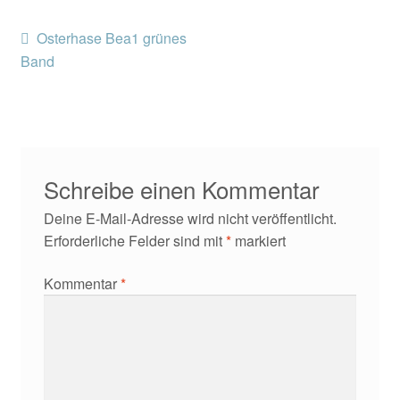
Kontakt/Anfahrt
Beitragsnavigation
Vorheriger
Osterhase Bea1 grünes
Beitrag:
Band
Schreibe einen Kommentar
Deine E-Mail-Adresse wird nicht veröffentlicht.
Erforderliche Felder sind mit
*
markiert
Kommentar
*