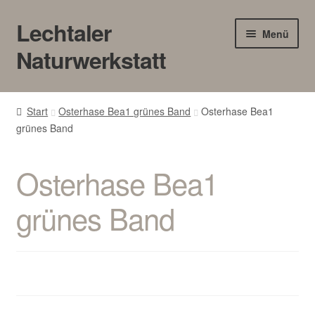
Lechtaler
Zur
Zum
Menü
Navigation
Inhalt
Naturwerkstatt
springen
springen
HOME
Start
Osterhase Bea1 grünes Band
Osterhase Bea1
grünes Band
BLOG
Touren/Workshops
Osterhase Bea1
Märkte
grünes Band
Gewerbe
Unter
SHOP
öffnen