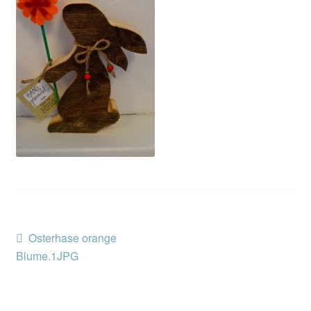
Kontakt/Anfahrt
Beitragsnavigation
Vorheriger
Osterhase orange
Beitrag:
Blume.1JPG