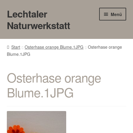
Lechtaler
Zur
Zum
Menü
Navigation
Inhalt
Naturwerkstatt
springen
springen
HOME
Start
Osterhase orange Blume.1JPG
Osterhase orange
Blume.1JPG
BLOG
Touren/Workshops
Osterhase orange
Märkte
Blume.1JPG
Gewerbe
Unter
SHOP
öffnen