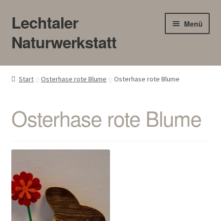
Lechtaler
Zur
Zum
Menü
Navigation
Inhalt
Naturwerkstatt
springen
springen
HOME
Start
Osterhase rote Blume
Osterhase rote Blume
BLOG
Osterhase rote Blume
Touren/Workshops
Märkte
Gewerbe
Unter
SHOP
öffnen