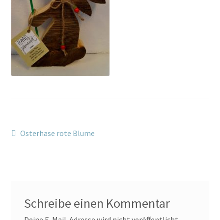
Kontakt/Anfahrt
Beitragsnavigation
Vorheriger
Osterhase rote Blume
Beitrag:
Schreibe einen Kommentar
Deine E-Mail-Adresse wird nicht veröffentlicht.