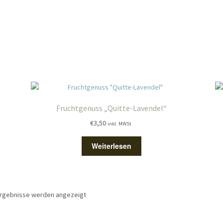
Fruchtgenuss „Quitte-Lavendel“
€
3,50
inkl. MWSt.
Weiterlesen
Nach
 Ergebnisse werden angezeigt
Aktualität
sortiert