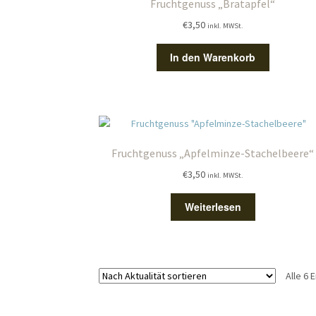
Fruchtgenuss „Bratapfel“
€
3,50
inkl. MWSt.
In den Warenkorb
Fruchtgenuss „Apfelminze-Stachelbeere“
€
3,50
inkl. MWSt.
Weiterlesen
Alle 6