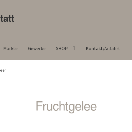
tatt
Märkte
Gewerbe
SHOP
Kontakt/Anfahrt
lee“
Fruchtgelee