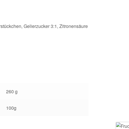
tückchen, Gelierzucker 3:1, Zitronensäure
260 g
100g