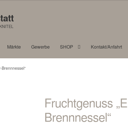
tatt
KNITEL
Märkte
Gewerbe
SHOP
Kontakt/Anfahrt
-Brennnessel“
Fruchtgenuss „E
Brennnessel“