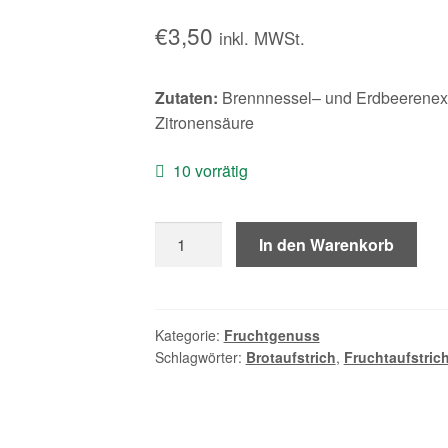
€
3,50
inkl. MWSt.
Zutaten:
Brennnessel– und Erdbeerenextr
Zitronensäure
10 vorrätig
Fruchtgenuss
In den Warenkorb
"Erdbeer-
Brennnessel"
Menge
Kategorie:
Fruchtgenuss
Schlagwörter:
Brotaufstrich
,
Fruchtaufstric