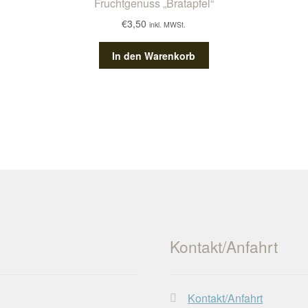
Fruchtgenuss „Bratapfel“
€
3,50
inkl. MWSt.
In den Warenkorb
n
ite
Kontakt/Anfahrt
Kontakt/Anfahrt