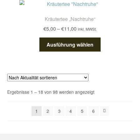
auf.
Die
Kräutertee „Nachtruhe“
Optionen
Preisspanne:
€
5,00
–
€
11,00
inkl. MWSt.
können
€5,00
auf
Dieses
bis
Ausführung wählen
der
Produkt
€11,00
Produktseite
weist
gewählt
mehrere
werden
Varianten
auf.
Die
Nach
Ergebnisse 1 – 18 von 98 werden angezeigt
Optionen
Aktualität
können
sortiert
auf
1
2
3
4
5
6
der
Produktseite
gewählt