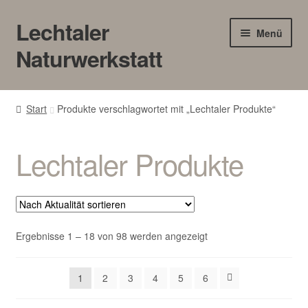
Lechtaler
Zur
Zum
Menü
Navigation
Inhalt
Naturwerkstatt
springen
springen
HOME
Start
Produkte verschlagwortet mit „Lechtaler Produkte“
BLOG
Lechtaler Produkte
Touren/Workshops
Märkte
Gewerbe
Nach
Ergebnisse 1 – 18 von 98 werden angezeigt
Aktualität
sortiert
Unter
SHOP
1
2
3
4
5
6
öffnen