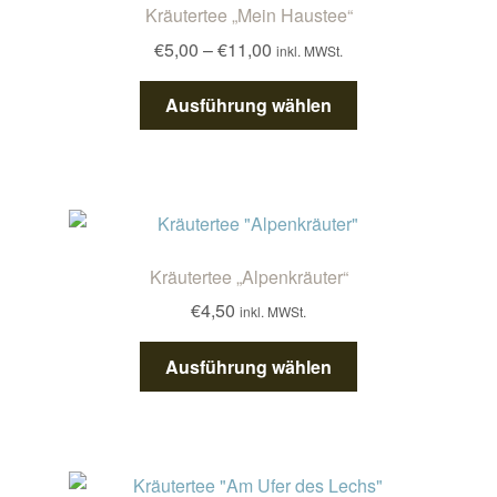
Kräutertee „Mein Haustee“
Optionen
Preisspanne:
€
5,00
–
€
11,00
inkl. MWSt.
können
€5,00
auf
Dieses
bis
Ausführung wählen
der
Produkt
€11,00
Produktseite
weist
gewählt
mehrere
werden
Varianten
auf.
Die
Kräutertee „Alpenkräuter“
Optionen
€
4,50
inkl. MWSt.
können
auf
Dieses
Ausführung wählen
der
Produkt
Produktseite
weist
gewählt
mehrere
werden
Varianten
auf.