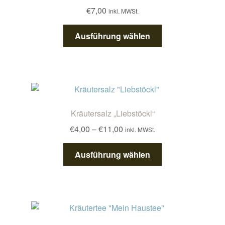
€
7,00
inkl. MWSt.
können
auf
Dieses
Ausführung wählen
der
Produkt
Produktseite
weist
gewählt
mehrere
werden
Varianten
auf.
Die
Kräutersalz „Liebstöckl“
Optionen
Preisspanne:
€
4,00
–
€
11,00
inkl. MWSt.
können
€4,00
auf
Dieses
bis
Ausführung wählen
der
Produkt
€11,00
Produktseite
weist
gewählt
mehrere
werden
Varianten
auf.
Die