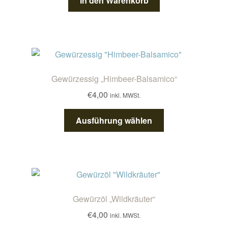
In den Warenkorb
Gewürzessig „Himbeer-Balsamico“
€
4,00
inkl. MWSt.
Dieses
Ausführung wählen
Produkt
weist
mehrere
Varianten
auf.
Die
Gewürzöl „Wildkräuter“
Optionen
€
4,00
inkl. MWSt.
können