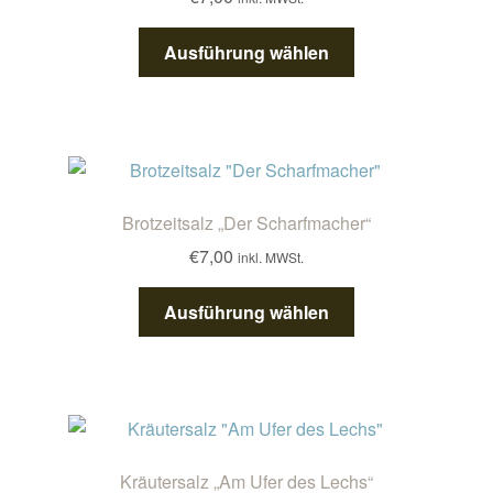
können
auf
Dieses
Ausführung wählen
der
Produkt
Produktseite
weist
gewählt
mehrere
werden
Varianten
auf.
Die
Brotzeitsalz „Der Scharfmacher“
Optionen
€
7,00
inkl. MWSt.
können
auf
Dieses
Ausführung wählen
der
Produkt
Produktseite
weist
gewählt
mehrere
werden
Varianten
auf.
Die
Kräutersalz „Am Ufer des Lechs“
Optionen