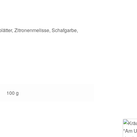
ätter, Zitronenmelisse, Schafgarbe,
100 g