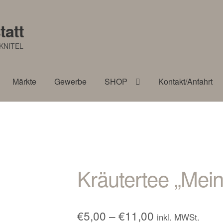
tatt
KNITEL
Märkte
Gewerbe
SHOP
Kontakt/Anfahrt
Kräutertee „Mei
Preisspanne:
€
5,00
–
€
11,00
inkl. MWSt.