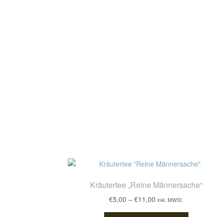
Kräutertee „Reine Männersache“
Preisspanne:
€
5,00
–
€
11,00
inkl. MWSt.
€5,00
Dieses