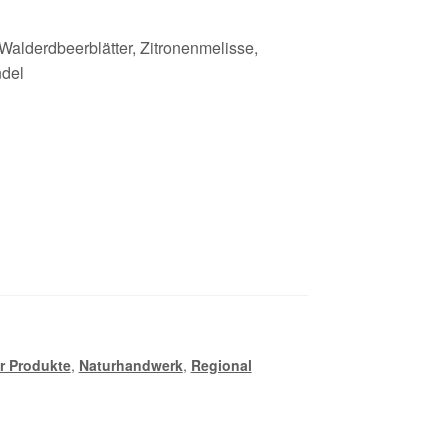
alderdbeerblätter, Zitronenmelisse,
ndel
r Produkte
,
Naturhandwerk
,
Regional