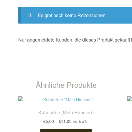
Es gibt noch keine Rezensionen.
Nur angemeldete Kunden, die dieses Produkt gekauft
Ähnliche Produkte
Kräutertee „Mein Haustee“
Preisspanne:
€
5,00
–
€
11,00
inkl. MWSt.
€5,00
Dieses