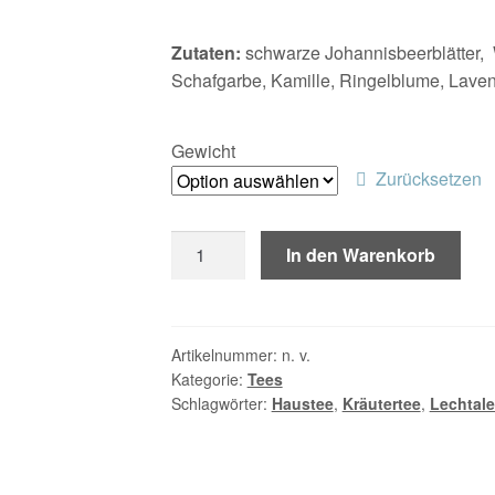
€5,00
Zutaten:
schwarze Johannisbeerblätter, W
bis
Schafgarbe, Kamille, Ringelblume, Lave
€11,00
Gewicht
Zurücksetzen
Kräutertee
In den Warenkorb
"Mein
Haustee"
Menge
Artikelnummer:
n. v.
Kategorie:
Tees
Schlagwörter:
Haustee
,
Kräutertee
,
Lechtale