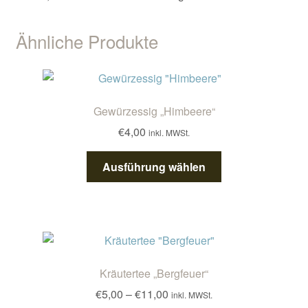
Ähnliche Produkte
Gewürzessig „Himbeere“
€
4,00
inkl. MWSt.
Dieses
Ausführung wählen
Produkt
weist
mehrere
Varianten
auf.
Die
Kräutertee „Bergfeuer“
Optionen
Preisspanne:
€
5,00
–
€
11,00
inkl. MWSt.
können