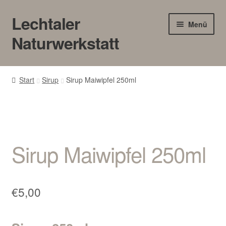
Lechtaler
Zur
Zum
Menü
Navigation
Inhalt
Naturwerkstatt
springen
springen
HOME
Start
Sirup
Sirup Maiwipfel 250ml
BLOG
Touren/Workshops
Sirup Maiwipfel 250ml
Märkte
Gewerbe
€
5,00
Unter
SHOP
öffnen