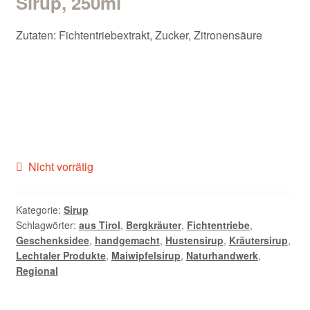
Sirup, 250ml
Kontakt/Anfahrt
Zutaten: Fichtentriebextrakt, Zucker, Zitronensäure
Nicht vorrätig
Kategorie:
Sirup
Schlagwörter:
aus Tirol
,
Bergkräuter
,
Fichtentriebe
,
Geschenksidee
,
handgemacht
,
Hustensirup
,
Kräutersirup
,
Lechtaler Produkte
,
Maiwipfelsirup
,
Naturhandwerk
,
Regional