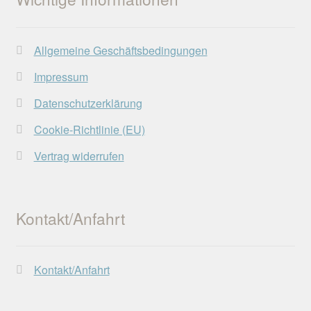
können
auf
der
Allgemeine Geschäftsbedingungen
Produktseite
gewählt
Impressum
werden
Datenschutzerklärung
Cookie-Richtlinie (EU)
Vertrag widerrufen
Kontakt/Anfahrt
Kontakt/Anfahrt