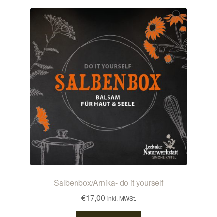
Salbenbox/Arnika- do it yourself
€
17,00
inkl. MWSt.