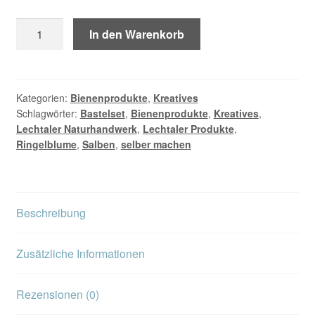
Salbenbox/Ringelblume-
In den Warenkorb
do
it
yourself
Menge
Kategorien:
Bienenprodukte
,
Kreatives
Schlagwörter:
Bastelset
,
Bienenprodukte
,
Kreatives
,
Lechtaler Naturhandwerk
,
Lechtaler Produkte
,
Ringelblume
,
Salben
,
selber machen
Beschreibung
Zusätzliche Informationen
Rezensionen (0)