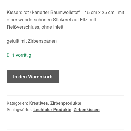
Kontakt/Anfahrt
Kissen: rot / karierter Baumwollstoff 15 cm x 25 cm, mit
einer wunderschönen Stickerei auf Filz, mit
Reißverschluss, ohne Inlett
gefüllt mit Zirbenspänen
1 vorrätig
Zirbenkissen
In den Warenkorb
rot
Menge
Kategorien:
Kreatives
,
Zirbenprodukte
Schlagwörter:
Lechtaler Produkte
,
Zirbenkissen