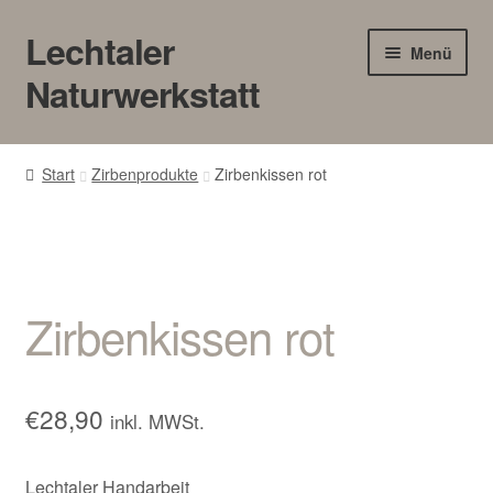
Lechtaler
Zur
Zum
Menü
Navigation
Inhalt
Naturwerkstatt
springen
springen
HOME
Start
Zirbenprodukte
Zirbenkissen rot
BLOG
Touren/Workshops
Zirbenkissen rot
Märkte
Gewerbe
€
28,90
inkl. MWSt.
Unter
SHOP
öffnen
Lechtaler Handarbeit