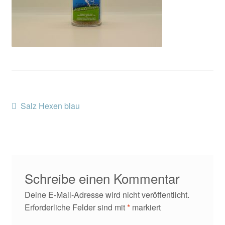
Kontakt/Anfahrt
Beitragsnavigation
Vorheriger
Salz Hexen blau
Beitrag:
Schreibe einen Kommentar
Deine E-Mail-Adresse wird nicht veröffentlicht.
Erforderliche Felder sind mit
*
markiert