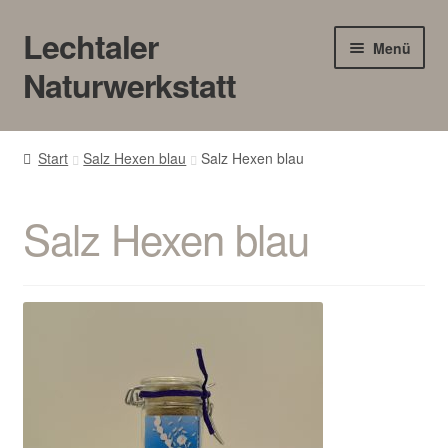
Lechtaler
Zur
Zum
Menü
Navigation
Inhalt
Naturwerkstatt
springen
springen
HOME
Start
Salz Hexen blau
Salz Hexen blau
BLOG
Salz Hexen blau
Touren/Workshops
Märkte
Gewerbe
Unter
SHOP
öffnen