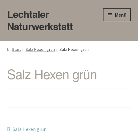
Lechtaler
Zur
Zum
Menü
Navigation
Inhalt
Naturwerkstatt
springen
springen
HOME
Start
Salz Hexen grün
Salz Hexen grün
BLOG
Salz Hexen grün
Touren/Workshops
Märkte
Gewerbe
Unter
SHOP
Beitragsnavigation
öffnen
Vorheriger
Salz Hexen grün
Beitrag: