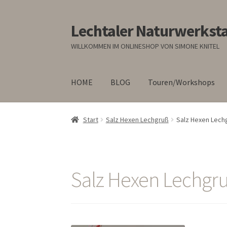
Lechtaler Naturwerksta
Zur
Zum
Navigation
Inhalt
WILLKOMMEN IM ONLINESHOP VON SIMONE KNITEL
springen
springen
HOME
BLOG
Touren/Workshops
Start
Salz Hexen Lechgruß
Salz Hexen Lech
Salz Hexen Lechgr