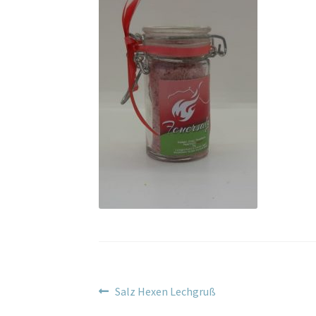
Beitragsnavigation
Vorheriger
Salz Hexen Lechgruß
Beitrag: