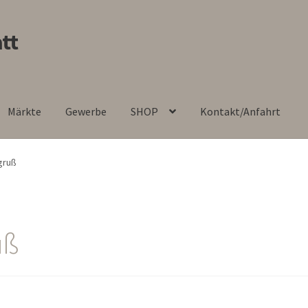
tt
Märkte
Gewerbe
SHOP
Kontakt/Anfahrt
gruß
uß