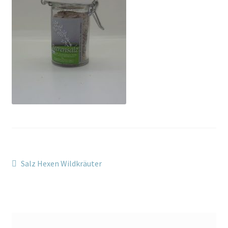
Kontakt/Anfahrt
Beitragsnavigation
Vorheriger
Salz Hexen Wildkräuter
Beitrag: