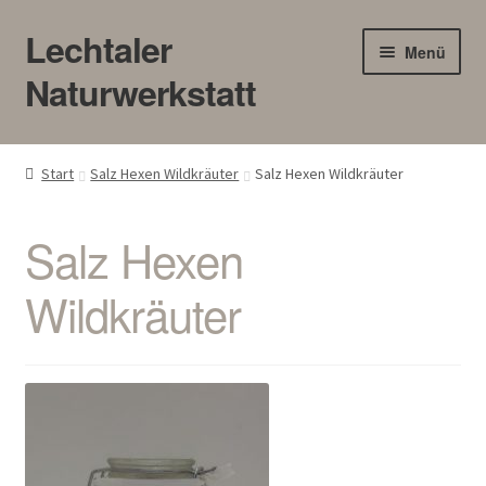
Lechtaler
Zur
Zum
Menü
Navigation
Inhalt
Naturwerkstatt
springen
springen
HOME
Start
Salz Hexen Wildkräuter
Salz Hexen Wildkräuter
BLOG
Salz Hexen
Touren/Workshops
Wildkräuter
Märkte
Gewerbe
Unter
SHOP
öffnen