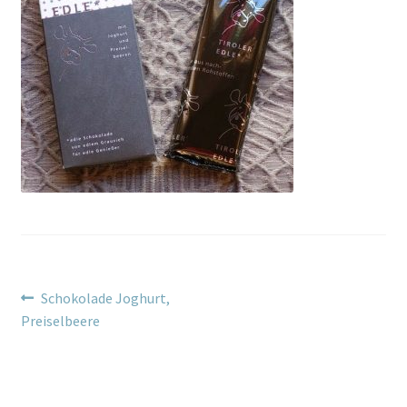
Beitragsnavigation
Vorheriger
Schokolade Joghurt,
Beitrag:
Preiselbeere