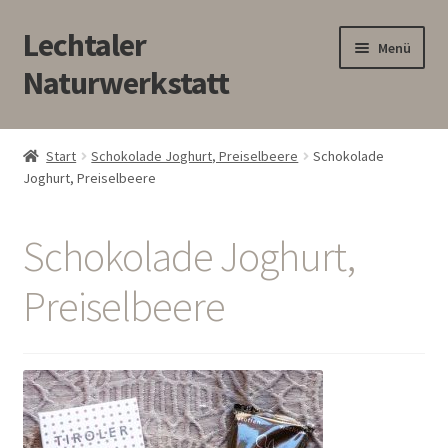
Lechtaler
Zur
Zum
Menü
Navigation
Inhalt
Naturwerkstatt
springen
springen
HOME
Start
Schokolade Joghurt, Preiselbeere
Schokolade
Joghurt, Preiselbeere
BLOG
Touren/Workshops
Schokolade Joghurt,
Märkte
Preiselbeere
Gewerbe
Unterm
SHOP
öffnen
Kontakt/Anfahrt