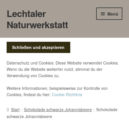
Lechtaler
Zur
Zum
Menü
Navigation
Inhalt
Naturwerkstatt
springen
springen
HOME
BLOG
Datenschutz und Cookies: Diese Website verwendet Cookies.
Touren/Workshops
Wenn du die Website weiterhin nutzt, stimmst du der
Verwendung von Cookies zu.
Märkte
Weitere Informationen, beispielsweise zur Kontrolle von
Cookies, findest du hier:
Cookie-Richtlinie
Gewerbe
Start
Schokolade schwarze Johannisbeere
Schokolade
SHOP
schwarze Johannisbeere