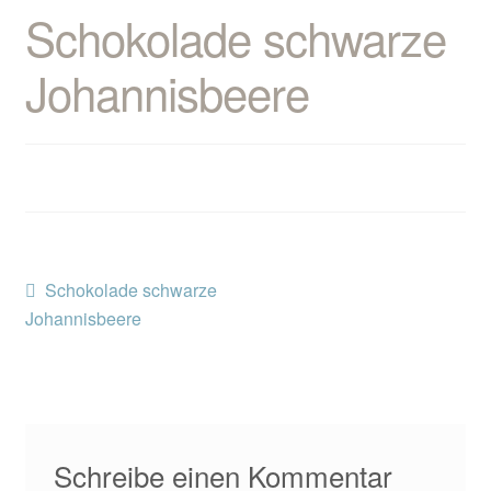
Kontakt/Anfahrt
Schokolade schwarze
Johannisbeere
Beitragsnavigation
Vorheriger
Schokolade schwarze
Beitrag:
Johannisbeere
Schreibe einen Kommentar