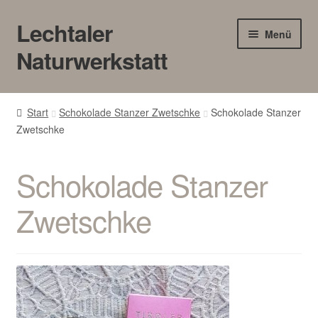
Lechtaler
Zur
Zum
Menü
Navigation
Inhalt
Naturwerkstatt
springen
springen
HOME
Start
Schokolade Stanzer Zwetschke
Schokolade Stanzer
Zwetschke
BLOG
Touren/Workshops
Schokolade Stanzer
Märkte
Zwetschke
Gewerbe
Unter
SHOP
öffnen