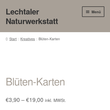
Lechtaler
Zur
Zum
Menü
Navigation
Inhalt
Naturwerkstatt
springen
springen
HOME
Start
Kreatives
Blüten-Karten
BLOG
Touren/Workshops
Märkte
Blüten-Karten
Gewerbe
Unter
SHOP
Preisspanne:
€
3,90
–
€
19,00
inkl. MWSt.
öffnen
€3,90