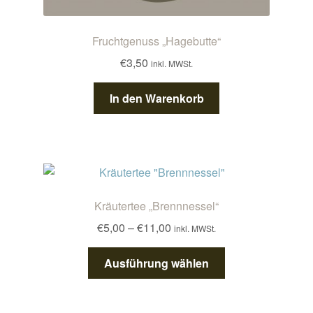
Fruchtgenuss „Hagebutte“
€
3,50
inkl. MWSt.
In den Warenkorb
Kräutertee „Brennnessel“
Preisspanne:
€
5,00
–
€
11,00
inkl. MWSt.
€5,00
Dieses
bis
Ausführung wählen
Produkt
€11,00
weist
mehrere