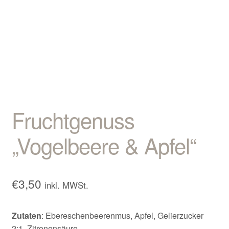
Kontakt/Anfahrt
Fruchtgenuss
„Vogelbeere & Apfel“
€
3,50
inkl. MWSt.
Zutaten
: Ebereschenbeerenmus, Apfel, Gelierzucker
2:1, Zitronensäure