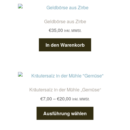
Geldbörse aus Zirbe
€
35,00
inkl. MWSt.
In den Warenkorb
Kräutersalz in der Mühle „Gemüse“
Preisspanne:
€
7,00
–
€
20,00
inkl. MWSt.
€7,00
Dieses
bis
Ausführung wählen
Produkt
€20,00
weist