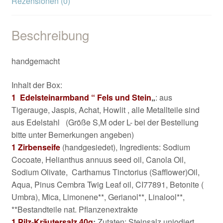
Rezensionen (0)
Beschreibung
handgemacht
Inhalt der Box:
1 Edelsteinarmband “ Fels und Stein
„
: aus
Tigerauge, Jaspis, Achat, Howlit , alle Metallteile sind
aus Edelstahl (Größe S,M oder L- bei der Bestellung
bitte unter Bemerkungen angeben)
1 Zirbenseife
(handgesiedet), Ingredients: Sodium
Cocoate, Helianthus annuus seed oil, Canola Oil,
Sodium Olivate, Carthamus Tinctorius (Safflower)Oil,
Aqua, Pinus Cembra Twig Leaf oil, CI77891, Betonite (
Umbra), Mica, Limonene**, Gerianol**, Linalool**,
**Bestandteile nat. Pflanzenextrakte
1 Pilz-Kräutersalz 40g
:
Zutaten: Steinsalz unjodiert,