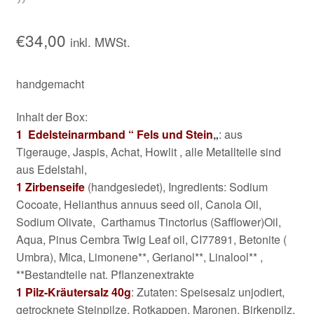
Kontakt/Anfahrt
€
34,00
inkl. MWSt.
handgemacht
Inhalt der Box:
1 Edelsteinarmband “ Fels und Stein
„
: aus
Tigerauge, Jaspis, Achat, Howlit , alle Metallteile sind
aus Edelstahl,
1 Zirbenseife
(handgesiedet), Ingredients: Sodium
Cocoate, Helianthus annuus seed oil, Canola Oil,
Sodium Olivate, Carthamus Tinctorius (Safflower)Oil,
Aqua, Pinus Cembra Twig Leaf oil, CI77891, Betonite (
Umbra), Mica, Limonene**, Gerianol**, Linalool** ,
**Bestandteile nat. Pflanzenextrakte
1 Pilz-Kräutersalz 40g
: Zutaten: Speisesalz unjodiert,
getrocknete Steinpilze, Rotkappen, Maronen, Birkenpilz,