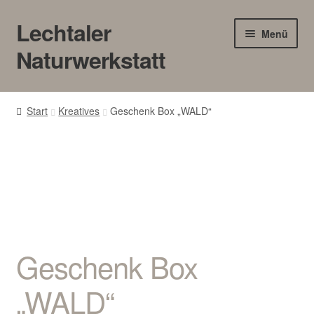
Lechtaler
Zur
Zum
Menü
Navigation
Inhalt
Naturwerkstatt
springen
springen
HOME
Start
Kreatives
Geschenk Box „WALD“
BLOG
Touren/Workshops
Märkte
Gewerbe
Geschenk Box
SHOP
„WALD“