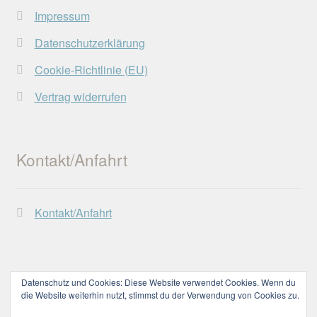
gewählt
Impressum
werden
Datenschutzerklärung
Cookie-Richtlinie (EU)
Vertrag widerrufen
Kontakt/Anfahrt
Kontakt/Anfahrt
Datenschutz und Cookies: Diese Website verwendet Cookies. Wenn du
die Website weiterhin nutzt, stimmst du der Verwendung von Cookies zu.
© Lechtaler Naturwerkstatt 2026