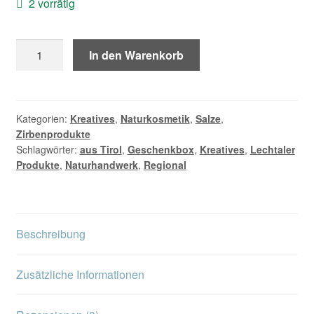
2 vorrätig
Geschenk
In den Warenkorb
Box
"WALD"
Menge
Kategorien:
Kreatives
,
Naturkosmetik
,
Salze
,
Zirbenprodukte
Schlagwörter:
aus Tirol
,
Geschenkbox
,
Kreatives
,
Lechtaler
Produkte
,
Naturhandwerk
,
Regional
Beschreibung
Zusätzliche Informationen